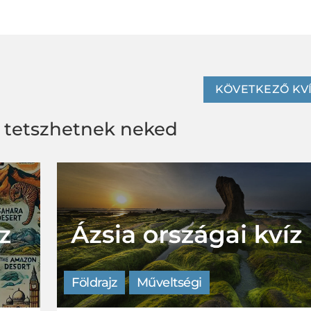
KÖVETKEZŐ KV
s tetszhetnek neked
Földrajz
Műveltségi