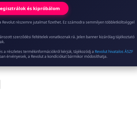
egisztrálok és kipróbálom
ed, a Revolut részemre jutalmat fizethet. Ez számodra semmilyen többletköltséggel
ározott szerződési feltételek vonatkoznak rá. Jelen banner kizárólag tájékoztató
ak.
és a részletes termékinformációkról kérjük, tájékozódj a
Revolut hivatalos ÁSZF
jában érvényesek, a Revolut a kondíciókat bármikor módosíthatja.