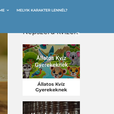
ME
MELYIK KARAKTER LENNÉL?
Népszerű kvízek
Állatos Kvíz
Gyerekeknek