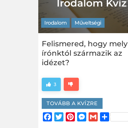
Irodalom
Műveltségi
Felismered, hogy mely
írónktól származik az
idézet?
3
TOVÁBB A KVÍZRE
Facebook
Twitter
Pinterest
Messeng
Gmail
Oss
me