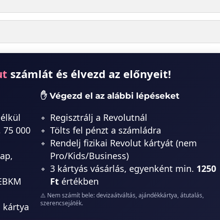
ut
számlát és élvezd az előnyeit!
✋ Végezd el az alábbi lépéseket
nélkül
Regisztrálj a Revolutnál
, 75 000
Tölts fel pénzt a számládra
Rendelj fizikai Revolut kártyát (nem
ap,
Pro/Kids/Business)
3 kártyás vásárlás, egyenként min.
1250
 EBKM
Ft
értékben
⚠️ Nem számít bele: devizaátváltás, ajándékkártya, átutalás,
szerencsejáték.
i kártya