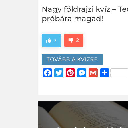
Nagy földrajzi kvíz – T
próbára magad!
2
7
TOVÁBB A KVÍZRE
Facebook
Twitter
Pinterest
Messeng
Gmail
Oss
me