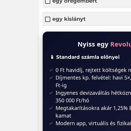
egy öregembert
egy kislányt
Nyiss egy
Revol
📱 Standard számla előnyei
0 Ft havidíj, rejtett költségek 
Díjmentes kp. felvétel: havi 5×
Ft-ig
Ingyenes devizaváltás hétközn
350 000 Ft/hó
Megtakarításokra akár 1,25%
kamat
Modern app, virtuális és fizika