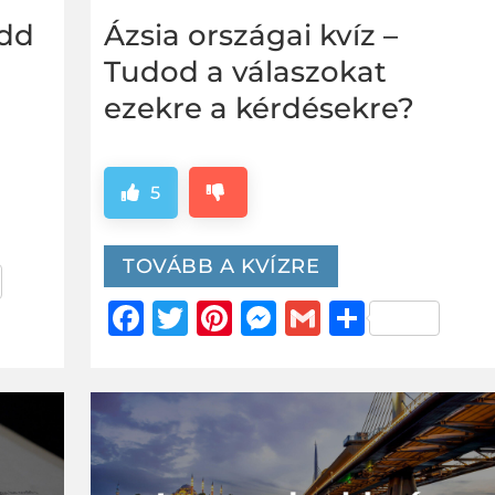
edd
Ázsia országai kvíz –
Tudod a válaszokat
ezekre a kérdésekre?
5
TOVÁBB A KVÍZRE
er
za
g
Facebook
Twitter
Pinterest
Messenger
Gmail
Ossza
meg