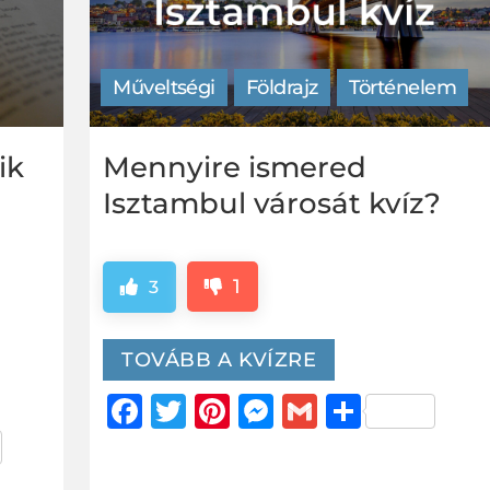
Műveltségi
Földrajz
Történelem
ik
Mennyire ismered
Isztambul városát kvíz?
1
3
TOVÁBB A KVÍZRE
Facebook
Twitter
Pinterest
Messenger
Gmail
Ossza
meg
er
za
g