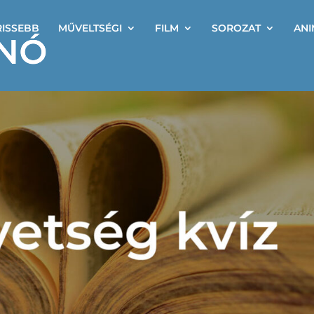
RISSEBB
MŰVELTSÉGI
FILM
SOROZAT
ANI