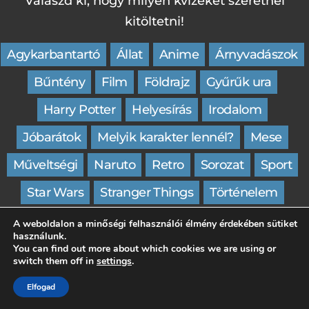
Válaszd ki, hogy milyen kvízeket szeretnél
kitöltetni!
Agykarbantartó
Állat
Anime
Árnyvadászok
Bűntény
Film
Földrajz
Gyűrűk ura
Harry Potter
Helyesírás
Irodalom
Jóbarátok
Melyik karakter lennél?
Mese
Műveltségi
Naruto
Retro
Sorozat
Sport
Star Wars
Stranger Things
Történelem
Trónok harca
Villámkvíz
Wednesday
Zene
A weboldalon a minőségi felhasználói élmény érdekében sütiket
használunk.
You can find out more about which cookies we are using or
switch them off in
settings
.
Impresszum
Kapcsolat
Elfogad