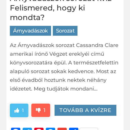
Felismered, hogy ki
mondta?
Árnyvadászok
Sorozat
Az Árnyvadászok sorozat Cassandra Clare
amerikai írónő Végzet ereklyéi című
könyvsorozatára épül. A természetfelettin
alapuló sorozat sokak kedvence. Most az
első évadból hoztunk nektek néhány
idézetet. Meg tudjátok mondani...
1
TOVÁBB A KVÍZRE
1