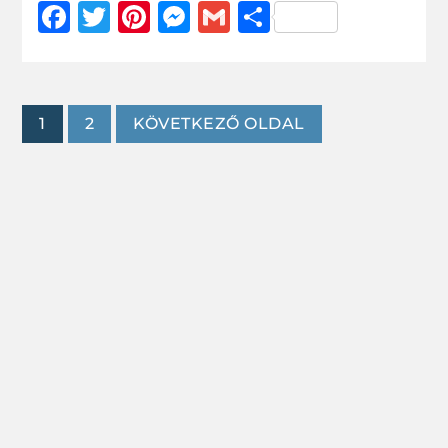
Facebook
Twitter
Pinterest
Messenger
Gmail
Ossza
meg
1
2
KÖVETKEZŐ OLDAL