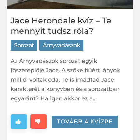
Jace Herondale kvíz – Te
mennyit tudsz róla?
Sorozat
Árnyvadászok
Az Árnyvadászok sorozat egyik
főszereplője Jace. A szőke fiúért lányok
milliói voltak oda. Te is imádtad Jace
karakterét a könyvben és a sorozatban
egyaránt? Ha igen akkor ez a...
TOVÁBB A KVÍZRE