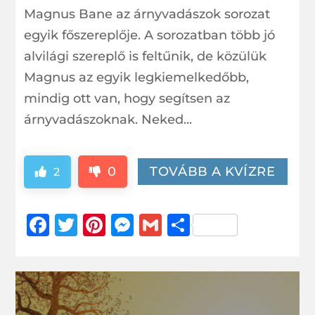
Magnus Bane az árnyvadászok sorozat
egyik főszereplője. A sorozatban több jó
alvilági szereplő is feltűnik, de közülük
Magnus az egyik legkiemelkedőbb,
mindig ott van, hogy segítsen az
árnyvadászoknak. Neked...
0
TOVÁBB A KVÍZRE
2
Facebook
Twitter
Pinterest
Messenger
Gmail
Ossza
meg