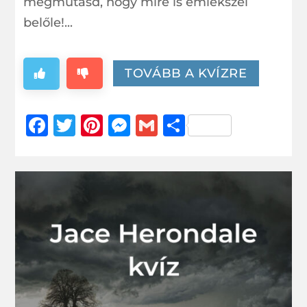
megmutasd, hogy mire is emlékszel
belőle!...
TOVÁBB A KVÍZRE
Facebook
Twitter
Pinterest
Messenger
Gmail
Ossza
meg