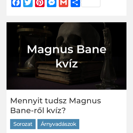
Facebook
Twitter
Pinterest
Messenger
Gmail
Ossza
meg
Mennyit tudsz Magnus
Bane-ről kvíz?
Sorozat
Árnyvadászok