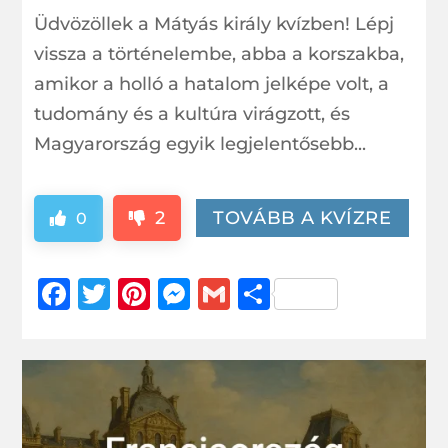
Üdvözöllek a Mátyás király kvízben! Lépj
vissza a történelembe, abba a korszakba,
amikor a holló a hatalom jelképe volt, a
tudomány és a kultúra virágzott, és
Magyarország egyik legjelentősebb...
2
TOVÁBB A KVÍZRE
0
Facebook
Twitter
Pinterest
Messenger
Gmail
Ossza
meg