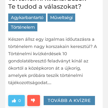
Te tudod a válaszokat?
Agykarbantartó
Műveltségi
Történelem
Készen állsz egy izgalmas időutazásra a
történelem nagy korszakain keresztül? A
Történelmi kvízkérdések 10
gondolatébresztő feladványt kínál az
ókortól a középkoron át a újkorig,
amelyek próbára teszik történelmi
tájékozottságodat....
TOVÁBB A KVÍZRE
0