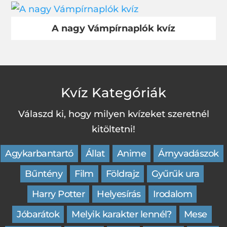
A nagy Vámpírnaplók kvíz
Kvíz Kategóriák
Válaszd ki, hogy milyen kvízeket szeretnél
kitöltetni!
Agykarbantartó
Állat
Anime
Árnyvadászok
Bűntény
Film
Földrajz
Gyűrűk ura
Harry Potter
Helyesírás
Irodalom
Jóbarátok
Melyik karakter lennél?
Mese