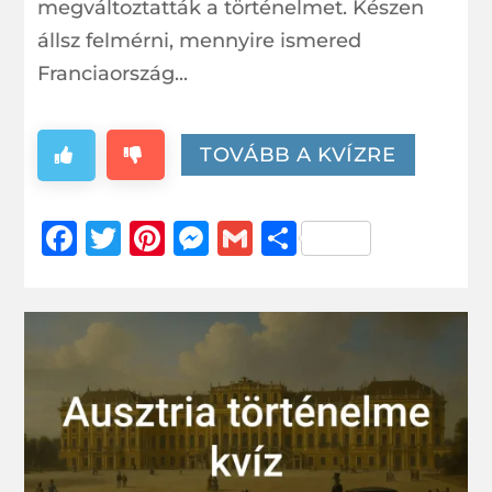
megváltoztatták a történelmet. Készen
állsz felmérni, mennyire ismered
Franciaország...
TOVÁBB A KVÍZRE
Facebook
Twitter
Pinterest
Messenger
Gmail
Ossza
meg