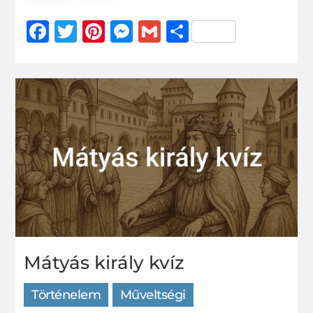
Facebook
Twitter
Pinterest
Messenger
Gmail
Ossza
meg
Mátyás király kvíz
Történelem
Műveltségi