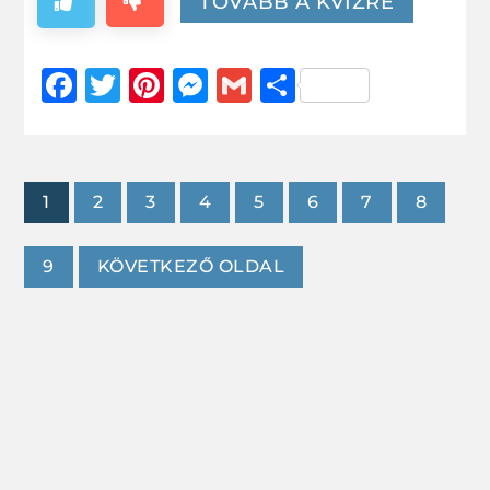
TOVÁBB A KVÍZRE
Facebook
Twitter
Pinterest
Messenger
Gmail
Ossza
meg
1
2
3
4
5
6
7
8
9
KÖVETKEZŐ OLDAL