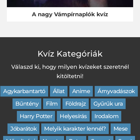
A nagy Vámpírnaplók kvíz
Kvíz Kategóriák
Válaszd ki, hogy milyen kvízeket szeretnél
kitöltetni!
Agykarbantartó
Állat
Anime
Árnyvadászok
Bűntény
Film
Földrajz
Gyűrűk ura
Harry Potter
Helyesírás
Irodalom
Jóbarátok
Melyik karakter lennél?
Mese