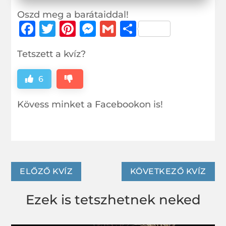
Oszd meg a barátaiddal!
F
T
Pi
M
G
O
a
w
n
e
m
ss
Tetszett a kvíz?
c
it
te
ss
ai
z
e
te
r
e
l
a
6
b
r
e
n
m
Kövess minket a Facebookon is!
o
st
g
e
o
e
g
k
r
ELŐZŐ KVÍZ
KÖVETKEZŐ KVÍZ
Ezek is tetszhetnek neked