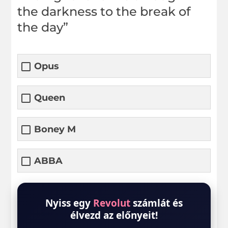
the darkness to the break of
the day”
Opus
Queen
Boney M
ABBA
Nyiss egy
Revolut
számlát és
élvezd az előnyeit!