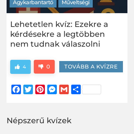
Agykarbantartó
Műveltségi
Lehetetlen kvíz: Ezekre a
kérdésekre a legtöbben
nem tudnak válaszolni
0
TOVÁBB A KVÍZRE
4
Facebook
Twitter
Pinterest
Messenger
Gmail
Ossza
meg
Népszerű kvízek