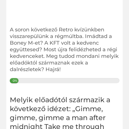
A soron következő Retro kvízünkben
visszarepülünk a régmúltba. Imádtad a
Boney M-et? A KFT volt a kedvenc
együttesed? Most újra felidézheted a régi
kedvenceket. Meg tudod mondani melyik
előadóktól származnak ezek a
dalrészletek? Hajrá!
0%
Melyik előadótól származik a
következő idézet: „Gimme,
gimme, gimme a man after
midnight Take me through