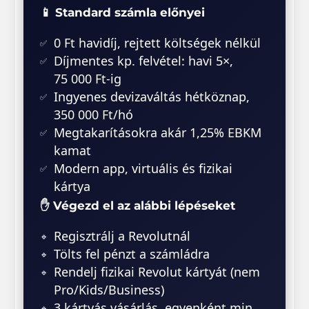
📱 Standard számla előnyei
0 Ft havidíj, rejtett költségek nélkül
Díjmentes kp. felvétel: havi 5×,
75 000 Ft-ig
Ingyenes devizaváltás hétköznap,
350 000 Ft/hó
Megtakarításokra akár 1,25% EBKM
kamat
Modern app, virtuális és fizikai
kártya
✋ Végezd el az alábbi lépéseket
Regisztrálj a Revolutnál
Tölts fel pénzt a számládra
Rendelj fizikai Revolut kártyát (nem
Pro/Kids/Business)
3 kártyás vásárlás, egyenként min.