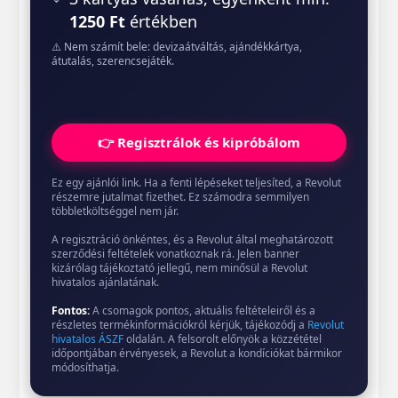
1250 Ft
értékben
⚠️ Nem számít bele: devizaátváltás, ajándékkártya,
átutalás, szerencsejáték.
👉 Regisztrálok és kipróbálom
Ez egy ajánlói link. Ha a fenti lépéseket teljesíted, a Revolut
részemre jutalmat fizethet. Ez számodra semmilyen
többletköltséggel nem jár.
A regisztráció önkéntes, és a Revolut által meghatározott
szerződési feltételek vonatkoznak rá. Jelen banner
kizárólag tájékoztató jellegű, nem minősül a Revolut
hivatalos ajánlatának.
Fontos:
A csomagok pontos, aktuális feltételeiről és a
részletes termékinformációkról kérjük, tájékozódj a
Revolut
hivatalos ÁSZF
oldalán. A felsorolt előnyök a közzététel
időpontjában érvényesek, a Revolut a kondíciókat bármikor
módosíthatja.