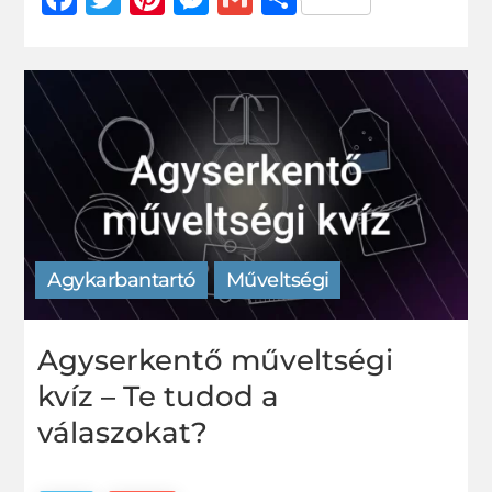
meg
Agykarbantartó
Műveltségi
Agyserkentő műveltségi
kvíz – Te tudod a
válaszokat?