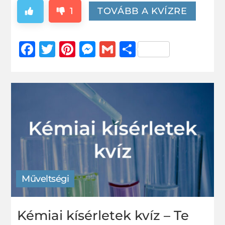
1
TOVÁBB A KVÍZRE
Facebook
Twitter
Pinterest
Messenger
Gmail
Ossza
meg
Műveltségi
Kémiai kísérletek kvíz – Te