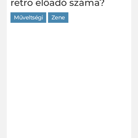
retro előadó száma?
Műveltségi
Zene