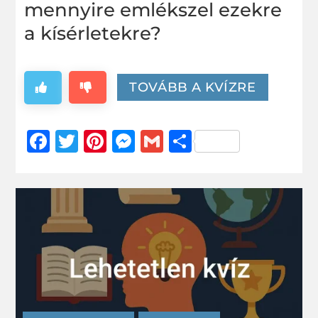
mennyire emlékszel ezekre
a kísérletekre?
TOVÁBB A KVÍZRE
Facebook
Twitter
Pinterest
Messenger
Gmail
Ossza
meg