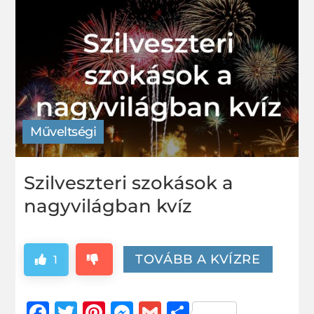
Műveltségi
Szilveszteri szokások a
nagyvilágban kvíz
TOVÁBB A KVÍZRE
1
Facebook
Twitter
Pinterest
Messenger
Gmail
Ossza