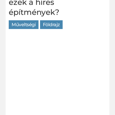
ezek a híres
építmények?
Műveltségi
Földrajz