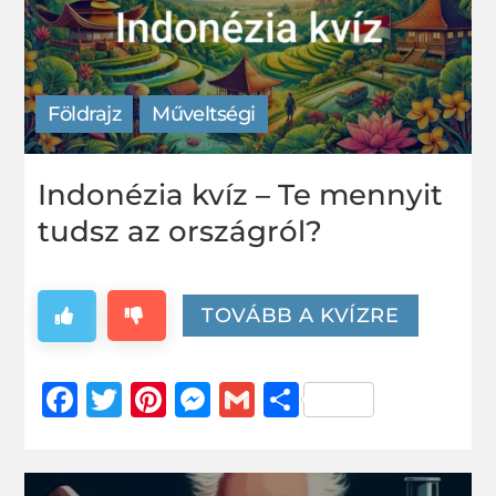
Földrajz
Műveltségi
Indonézia kvíz – Te mennyit
tudsz az országról?
TOVÁBB A KVÍZRE
Facebook
Twitter
Pinterest
Messenger
Gmail
Ossza
meg