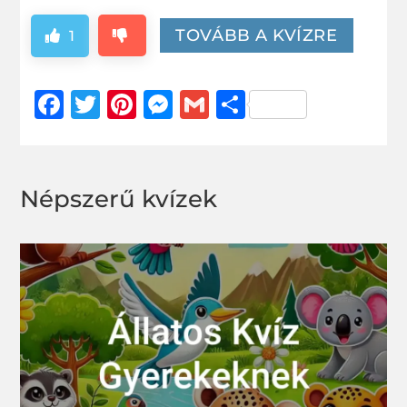
TOVÁBB A KVÍZRE
1
Facebook
Twitter
Pinterest
Messenger
Gmail
Ossza
meg
Népszerű kvízek