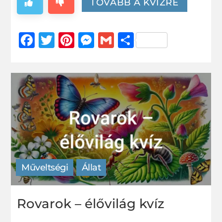
TOVÁBB A KVÍZRE
Facebook
Twitter
Pinterest
Messenger
Gmail
Ossza
meg
Műveltségi
Állat
Rovarok – élővilág kvíz