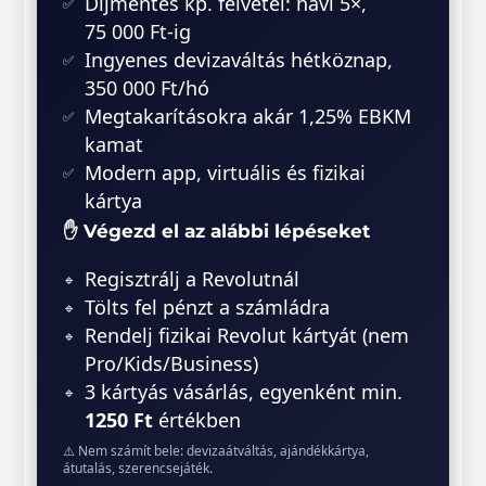
Díjmentes kp. felvétel: havi 5×,
75 000 Ft-ig
Ingyenes devizaváltás hétköznap,
350 000 Ft/hó
Megtakarításokra akár 1,25% EBKM
kamat
Modern app, virtuális és fizikai
kártya
✋ Végezd el az alábbi lépéseket
Regisztrálj a Revolutnál
Tölts fel pénzt a számládra
Rendelj fizikai Revolut kártyát (nem
Pro/Kids/Business)
3 kártyás vásárlás, egyenként min.
1250 Ft
értékben
⚠️ Nem számít bele: devizaátváltás, ajándékkártya,
átutalás, szerencsejáték.