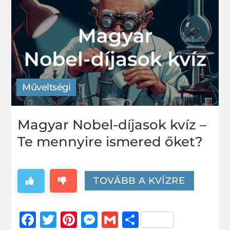
Műveltségi
Magyar Nobel-díjasok kvíz –
Te mennyire ismered őket?
TOVÁBB A KVÍZRE
Facebook
Twitter
Pinterest
Messenger
Gmail
Ossza