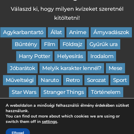
Válaszd ki, hogy milyen kvízeket szeretnél
kitöltetni!
Agykarbantartó
Állat
Anime
Árnyvadászok
Bűntény
Film
Földrajz
Gyűrűk ura
Harry Potter
Helyesírás
Irodalom
Jóbarátok
Melyik karakter lennél?
Mese
Műveltségi
Naruto
Retro
Sorozat
Sport
Star Wars
Stranger Things
Történelem
Trónok harca
Villámkvíz
Wednesday
Zene
A weboldalon a minőségi felhasználói élmény érdekében sütiket
használunk.
You can find out more about which cookies we are using or
switch them off in
settings
.
Impresszum
Kapcsolat
Elfogad