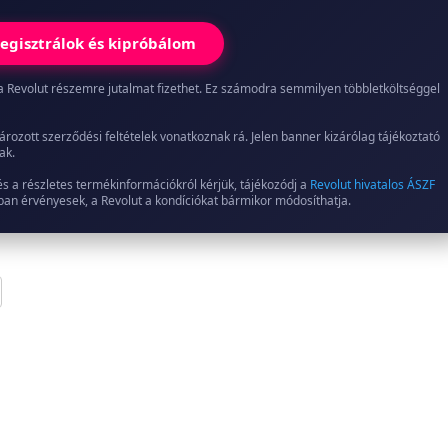
egisztrálok és kipróbálom
ed, a Revolut részemre jutalmat fizethet. Ez számodra semmilyen többletköltséggel
ározott szerződési feltételek vonatkoznak rá. Jelen banner kizárólag tájékoztató
ak.
és a részletes termékinformációkról kérjük, tájékozódj a
Revolut hivatalos ÁSZF
jában érvényesek, a Revolut a kondíciókat bármikor módosíthatja.