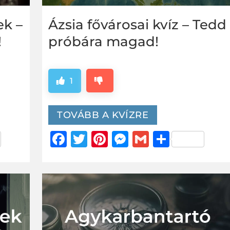
ek –
Ázsia fővárosai kvíz – Tedd
!
próbára magad!
1
TOVÁBB A KVÍZRE
er
za
Facebook
Twitter
Pinterest
Messenger
Gmail
Ossza
g
meg