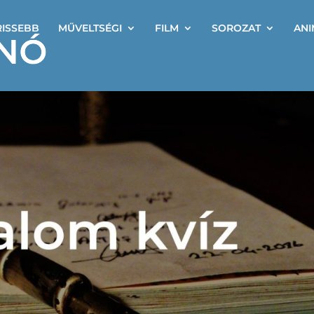
RISSEBB
MŰVELTSÉGI
FILM
SOROZAT
ANI