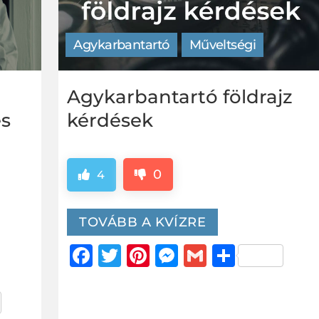
Agykarbantartó
Műveltségi
Agykarbantartó földrajz
kérdések
és
0
4
TOVÁBB A KVÍZRE
Facebook
Twitter
Pinterest
Messenger
Gmail
Ossza
meg
er
za