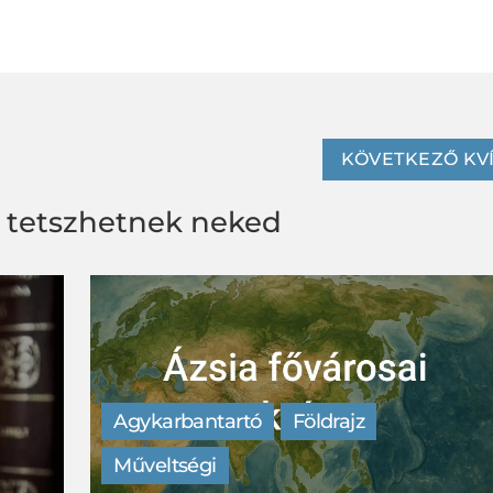
KÖVETKEZŐ KV
s tetszhetnek neked
Agykarbantartó
Földrajz
Műveltségi