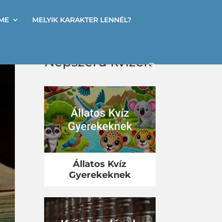
ME
MELYIK KARAKTER LENNÉL?
Népszerű kvízek
Állatos Kvíz
Gyerekeknek