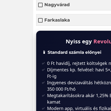
Nagyvárad
Farkaslaka
Nyiss egy
Revol
📱 Standard számla előnyei
0 Ft havidíj, rejtett költségek 
Díjmentes kp. felvétel: havi 5×
Ft-ig
Ingyenes devizaváltás hétközn
350 000 Ft/hó
Megtakarításokra akár 1,25%
kamat
Modern app, virtuális és fizika