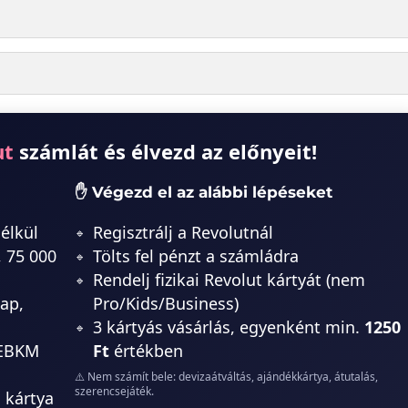
ut
számlát és élvezd az előnyeit!
✋ Végezd el az alábbi lépéseket
nélkül
Regisztrálj a Revolutnál
, 75 000
Tölts fel pénzt a számládra
Rendelj fizikai Revolut kártyát (nem
ap,
Pro/Kids/Business)
3 kártyás vásárlás, egyenként min.
1250
 EBKM
Ft
értékben
⚠️ Nem számít bele: devizaátváltás, ajándékkártya, átutalás,
szerencsejáték.
i kártya