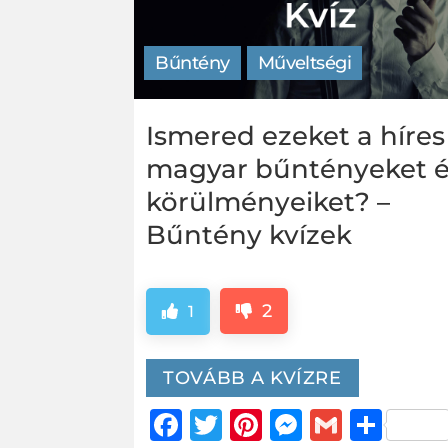
Bűntény
Műveltségi
Ismered ezeket a híres
magyar bűntényeket 
körülményeiket? –
Bűntény kvízek
2
1
TOVÁBB A KVÍZRE
Facebook
Twitter
Pinterest
Messeng
Gmail
Oss