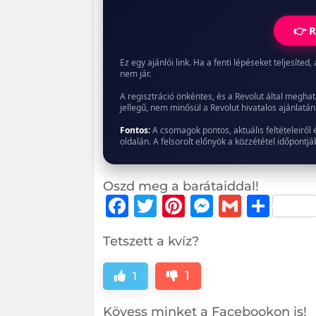
👉 R
Ez egy ajánlói link. Ha a fenti lépéseket teljesít
nem jár.
A regisztráció önkéntes, és a Revolut által meghat
jellegű, nem minősül a Revolut hivatalos ajánlatán
Fontos:
A csomagok pontos, aktuális feltételeiről 
oldalán. A felsorolt előnyök a közzététel időpont
Oszd meg a barátaiddal!
F
T
Pi
M
G
O
a
w
n
e
m
ss
Tetszett a kvíz?
c
it
te
ss
ai
z
e
te
r
e
l
a
1
1
b
r
e
n
m
Kövess minket a Facebookon is!