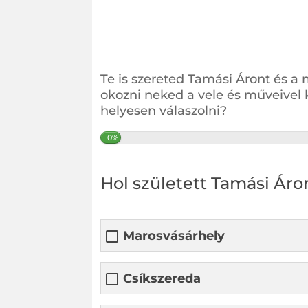
Te is szereted Tamási Áront és a
okozni neked a vele és műveivel 
helyesen válaszolni?
0%
Hol született Tamási Áro
Marosvásárhely
Csíkszereda