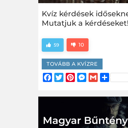
Kvíz kérdések idősekn
Mutatjuk a kérdéseket
10
59
TOVÁBB A KVÍZRE
Facebook
Twitter
Pinterest
Messeng
Gmail
Oss
me