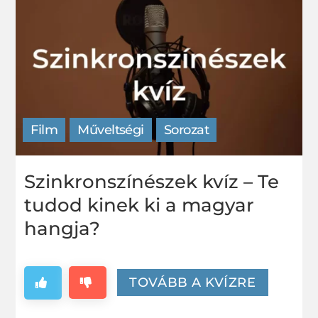
Film
Műveltségi
Sorozat
Szinkronszínészek kvíz – Te
tudod kinek ki a magyar
hangja?
TOVÁBB A KVÍZRE