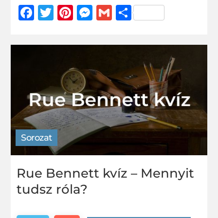
Facebook
Twitter
Pinterest
Messenger
Gmail
Ossza
meg
Sorozat
Rue Bennett kvíz – Mennyit
tudsz róla?