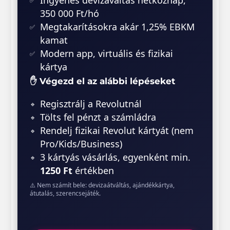
350 000 Ft/hó
Megtakarításokra akár 1,25% EBKM
kamat
Modern app, virtuális és fizikai
kártya
✋ Végezd el az alábbi lépéseket
Regisztrálj a Revolutnál
Tölts fel pénzt a számládra
Rendelj fizikai Revolut kártyát (nem
Pro/Kids/Business)
3 kártyás vásárlás, egyenként min.
1250 Ft
értékben
⚠️ Nem számít bele: devizaátváltás, ajándékkártya,
átutalás, szerencsejáték.