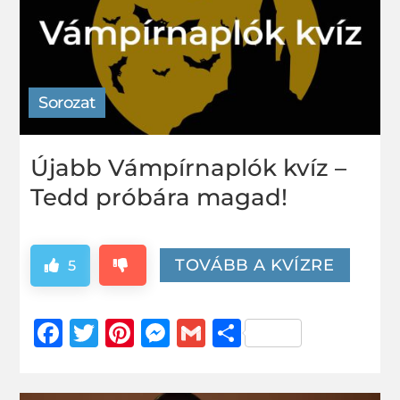
Sorozat
Újabb Vámpírnaplók kvíz –
Tedd próbára magad!
TOVÁBB A KVÍZRE
5
Facebook
Twitter
Pinterest
Messenger
Gmail
Ossza
meg