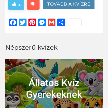
TOVÁBB A KVÍZRE
2
Facebook
Twitter
Pinterest
Messenger
Gmail
Ossza
meg
Népszerű kvízek