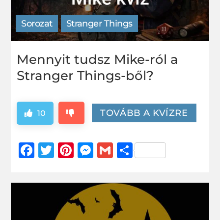
Sorozat
Stranger Things
Mennyit tudsz Mike-ról a
Stranger Things-ből?
TOVÁBB A KVÍZRE
10
Facebook
Twitter
Pinterest
Messenger
Gmail
Ossza
meg