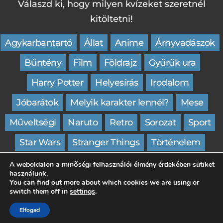
Válaszd ki, hogy milyen kvízeket szeretnél
kitöltetni!
Agykarbantartó
Állat
Anime
Árnyvadászok
Bűntény
Film
Földrajz
Gyűrűk ura
Harry Potter
Helyesírás
Irodalom
Jóbarátok
Melyik karakter lennél?
Mese
Műveltségi
Naruto
Retro
Sorozat
Sport
Star Wars
Stranger Things
Történelem
Trónok harca
Villámkvíz
Wednesday
Zene
A weboldalon a minőségi felhasználói élmény érdekében sütiket
használunk.
You can find out more about which cookies we are using or
switch them off in
settings
.
Impresszum
Kapcsolat
Elfogad