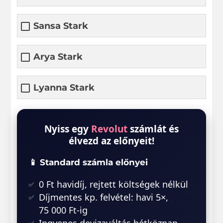
Sansa Stark
Arya Stark
Lyanna Stark
Nyiss egy
Revolut
számlát és
élvezd az előnyeit!
📱 Standard számla előnyei
0 Ft havidíj, rejtett költségek nélkül
Díjmentes kp. felvétel: havi 5×,
75 000 Ft-ig
Ingyenes devizaváltás hétköznap,