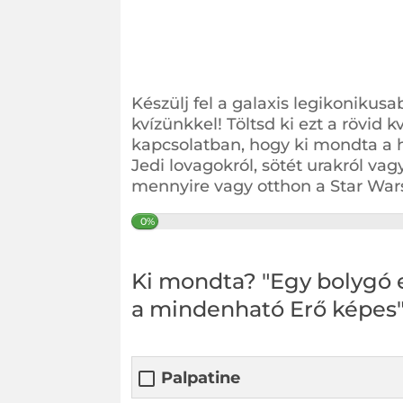
Készülj fel a galaxis legikonikus
kvízünkkel! Töltsd ki ezt a rövid 
kapcsolatban, hogy ki mondta a 
Jedi lovagokról, sötét urakról vagy
mennyire vagy otthon a Star Wars
0%
Ki mondta? "Egy bolygó e
a mindenható Erő képes
Palpatine