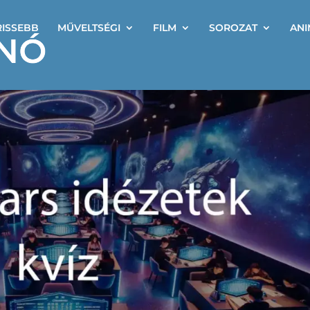
RISSEBB
MŰVELTSÉGI
FILM
SOROZAT
ANI