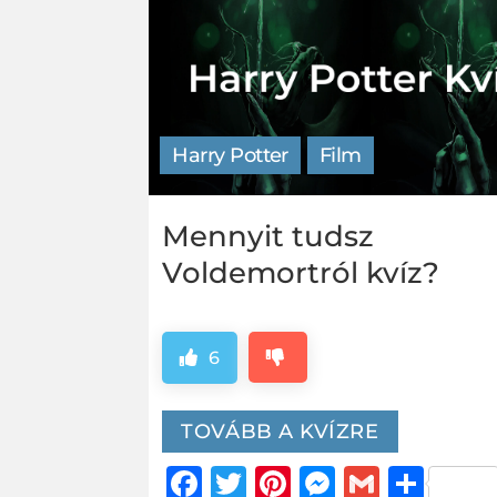
Harry Potter
Film
Mennyit tudsz
Voldemortról kvíz?
6
TOVÁBB A KVÍZRE
Facebook
Twitter
Pinterest
Messeng
Gmail
Oss