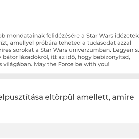
abb mondatainak felidézésére a Star Wars idézetek
kvízt, amellyel próbára teheted a tudásodat azzal
híres sorokat a Star Wars univerzumban. Legyen s
 bátor lázadókról, itt az idő, hogy bebizonyítsd,
 világában. May the Force be with you!
lpusztítása eltörpül amellett, amire
"