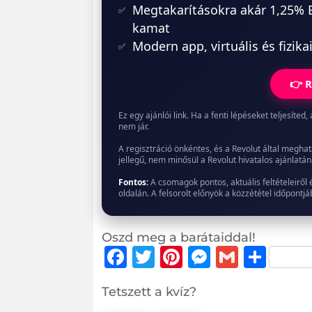
Megtakarításokra akár 1,25%
kamat
Modern app, virtuális és fizika
👉 R
Ez egy ajánlói link. Ha a fenti lépéseket teljesít
nem jár.
A regisztráció önkéntes, és a Revolut által meghat
jellegű, nem minősül a Revolut hivatalos ajánlatán
Fontos:
A csomagok pontos, aktuális feltételeiről 
oldalán. A felsorolt előnyök a közzététel időpont
Oszd meg a barátaiddal!
F
T
Pi
M
G
O
a
w
n
e
m
ss
Tetszett a kvíz?
c
it
te
ss
ai
z