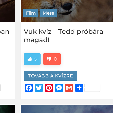
Film
Mese
ban
Vuk kvíz – Tedd próbára
magad!
0
5
TOVÁBB A KVÍZRE
er
za
Facebook
Twitter
Pinterest
Messenger
Gmail
Ossza
g
meg