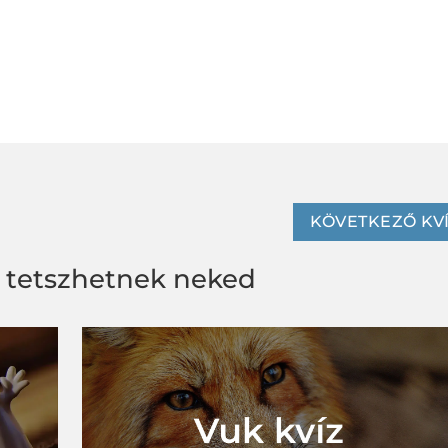
KÖVETKEZŐ KV
s tetszhetnek neked