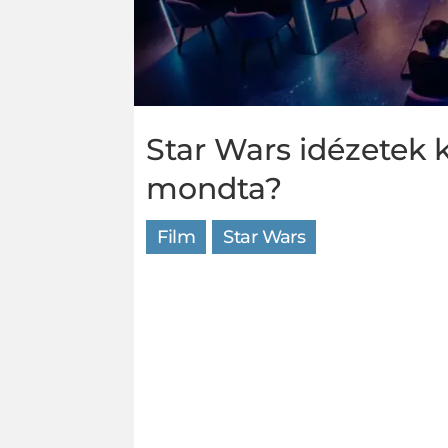
Star Wars idézetek k
mondta?
Film
Star Wars