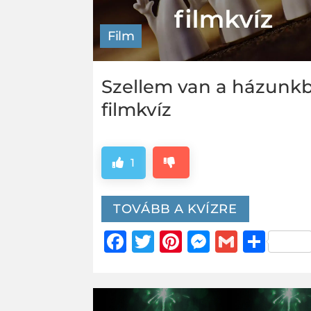
Film
Szellem van a házunk
filmkvíz
1
TOVÁBB A KVÍZRE
Facebook
Twitter
Pinterest
Messeng
Gmail
Oss
me