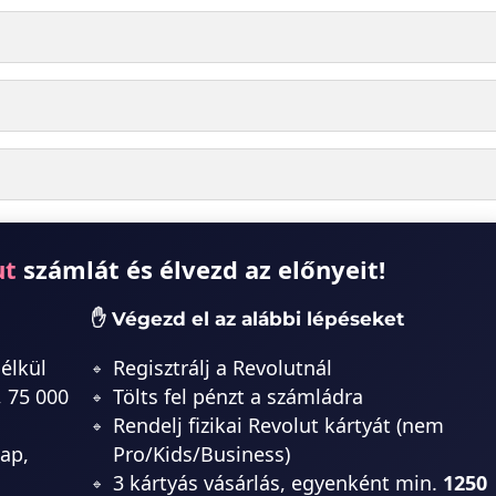
ut
számlát és élvezd az előnyeit!
✋ Végezd el az alábbi lépéseket
nélkül
Regisztrálj a Revolutnál
, 75 000
Tölts fel pénzt a számládra
Rendelj fizikai Revolut kártyát (nem
ap,
Pro/Kids/Business)
3 kártyás vásárlás, egyenként min.
1250