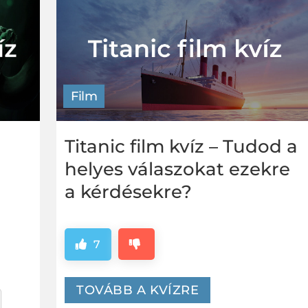
Film
Titanic film kvíz – Tudod a
helyes válaszokat ezekre
a kérdésekre?
7
TOVÁBB A KVÍZRE
er
za