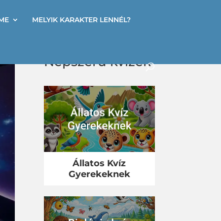
ME
MELYIK KARAKTER LENNÉL?
Népszerű kvízek
Állatos Kvíz
Gyerekeknek