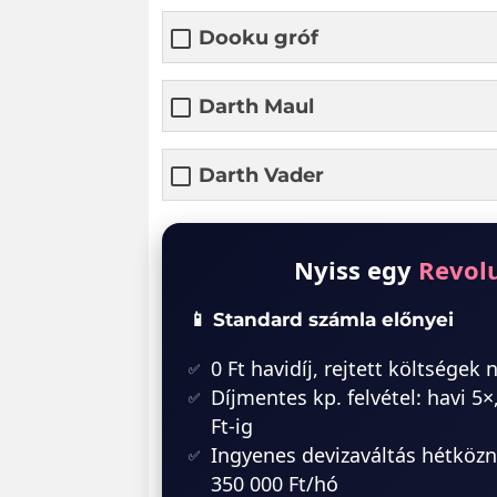
Dooku gróf
Darth Maul
Darth Vader
Nyiss egy
Revol
📱 Standard számla előnyei
0 Ft havidíj, rejtett költségek 
Díjmentes kp. felvétel: havi 5×
Ft-ig
Ingyenes devizaváltás hétközn
350 000 Ft/hó