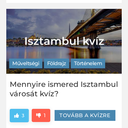
Műveltségi
Földrajz
Történelem
Mennyire ismered Isztambul
városát kvíz?
1
TOVÁBB A KVÍZRE
3