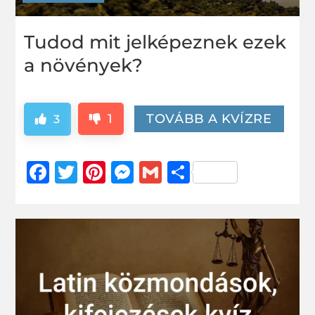
Tudod mit jelképeznek ezek
a növények?
1
TOVÁBB A KVÍZRE
3
Facebook
Twitter
Pinterest
Messenger
Gmail
Ossza
meg