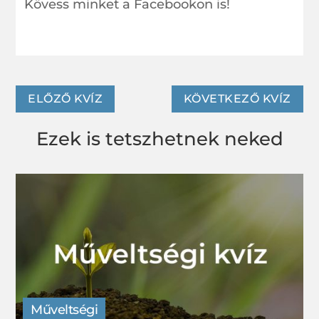
Kövess minket a Facebookon is!
o
st
g
e
o
e
g
k
r
ELŐZŐ KVÍZ
KÖVETKEZŐ KVÍZ
Ezek is tetszhetnek neked
Műveltségi