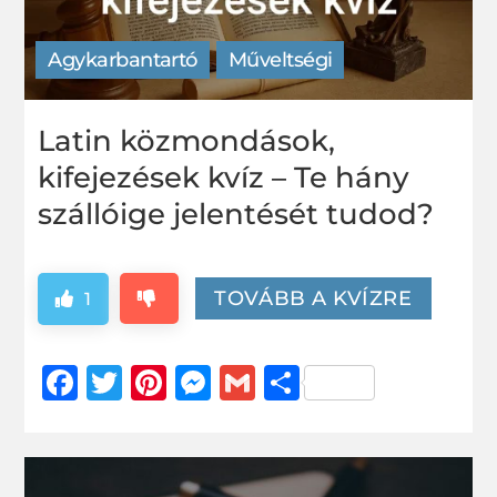
Agykarbantartó
Műveltségi
Latin közmondások,
kifejezések kvíz – Te hány
szállóige jelentését tudod?
TOVÁBB A KVÍZRE
1
Facebook
Twitter
Pinterest
Messenger
Gmail
Ossza
meg