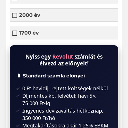
2000 év
1700 év
Nyiss egy
Revolut
számlát és
élvezd az előnyeit!
📱 Standard számla előnyei
0 Ft havidíj, rejtett költségek nélkül
Díjmentes kp. felvétel: havi 5×,
75 000 Ft-ig
Ingyenes devizaváltás hétköznap,
350 000 Ft/hó
Megtakarításokra akár 1,25% EBKM