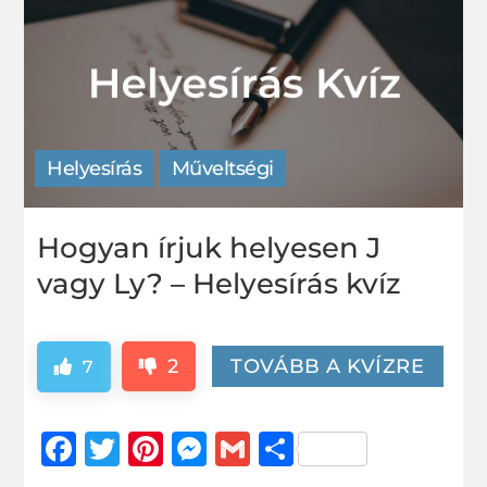
Helyesírás
Műveltségi
Hogyan írjuk helyesen J
vagy Ly? – Helyesírás kvíz
2
TOVÁBB A KVÍZRE
7
Facebook
Twitter
Pinterest
Messenger
Gmail
Ossza
meg