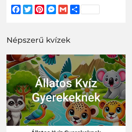
Facebook
Twitter
Pinterest
Messenger
Gmail
Ossza
meg
Népszerű kvízek