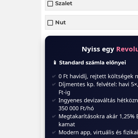
Szalet
Nut
Nyiss egy
Revol
📱 Standard számla előnyei
0 Ft havidíj, rejtett költségek 
Díjmentes kp. felvétel: havi 5×
Ft-ig
Ingyenes devizaváltás hétközn
350 000 Ft/hó
Megtakarításokra akár 1,25%
kamat
Modern app, virtuális és fizika