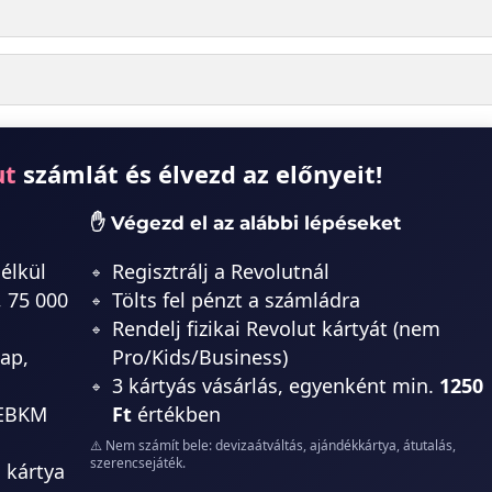
ut
számlát és élvezd az előnyeit!
✋ Végezd el az alábbi lépéseket
nélkül
Regisztrálj a Revolutnál
, 75 000
Tölts fel pénzt a számládra
Rendelj fizikai Revolut kártyát (nem
ap,
Pro/Kids/Business)
3 kártyás vásárlás, egyenként min.
1250
 EBKM
Ft
értékben
⚠️ Nem számít bele: devizaátváltás, ajándékkártya, átutalás,
szerencsejáték.
i kártya