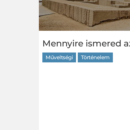
Mennyire ismered az
Műveltségi
Történelem