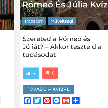
Irodalom
Műveltségi
z
Szereted a Rómeó és
Júliát? – Akkor teszteld a
tudásodat
6
4
TOVÁBB A KVÍZRE
er
za
Facebook
Twitter
Pinterest
Messenger
Gmail
Ossza