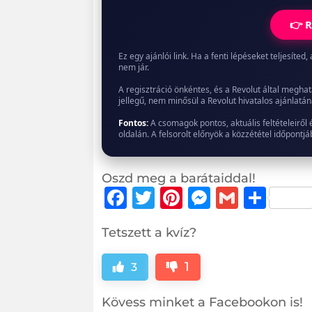
👉 R
Ez egy ajánlói link. Ha a fenti lépéseket teljesít
nem jár.
A regisztráció önkéntes, és a Revolut által meghat
jellegű, nem minősül a Revolut hivatalos ajánlatán
Fontos:
A csomagok pontos, aktuális feltételeiről 
oldalán. A felsorolt előnyök a közzététel időpont
Oszd meg a barátaiddal!
F
T
Pi
M
G
O
a
w
n
e
m
ss
Tetszett a kvíz?
c
it
te
ss
ai
z
e
te
r
e
l
a
1
3
b
r
e
n
m
Kövess minket a Facebookon is!
o
st
g
e