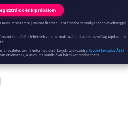
egisztrálok és kipróbálom
ed, a Revolut részemre jutalmat fizethet. Ez számodra semmilyen többletköltséggel
ározott szerződési feltételek vonatkoznak rá. Jelen banner kizárólag tájékoztató
ak.
és a részletes termékinformációkról kérjük, tájékozódj a
Revolut hivatalos ÁSZF
jában érvényesek, a Revolut a kondíciókat bármikor módosíthatja.