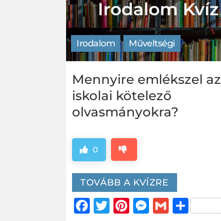
Irodalom
Műveltségi
Mennyire emlékszel a
iskolai kötelező
olvasmányokra?
0
TOVÁBB A KVÍZRE
Facebook
Twitter
Pinterest
Messeng
Gmail
Oss