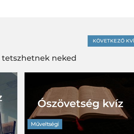
KÖVETKEZŐ KV
s tetszhetnek neked
Műveltségi