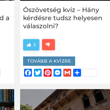
Ószövetség kvíz – Hány
d a
kérdésre tudsz helyesen
válaszolni?
3
TOVÁBB A KVÍZRE
er
za
Facebook
Twitter
Pinterest
Messenger
Gmail
Ossza
g
meg