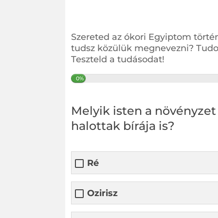
Szereted az ókori Egyiptom történ
tudsz közülük megnevezni? Tudod 
Teszteld a tudásodat!
0%
Melyik isten a növényzet 
halottak bírája is?
Ré
Ozirisz