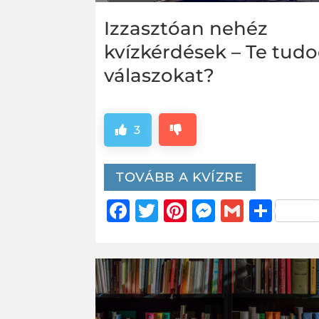
Izzasztóan nehéz
kvízkérdések – Te tudo
válaszokat?
3
TOVÁBB A KVÍZRE
Facebook
Twitter
Pinterest
Messeng
Gmail
Oss
me