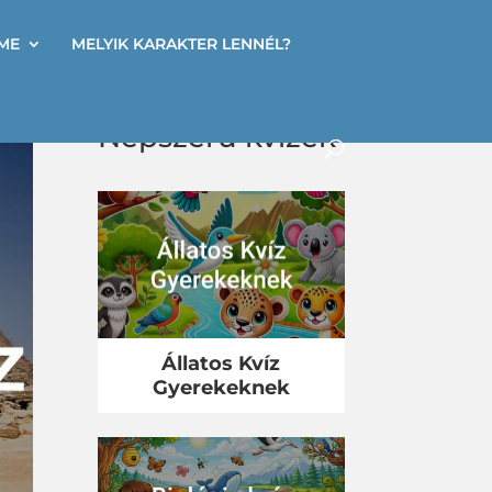
ME
MELYIK KARAKTER LENNÉL?
Népszerű kvízek
Állatos Kvíz
Gyerekeknek