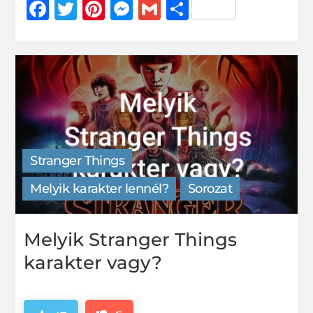
Facebook
Twitter
Pinterest
Messenger
Gmail
Ossza
meg
Stranger Things
Melyik karakter lennél?
Sorozat
Melyik Stranger Things
karakter vagy?