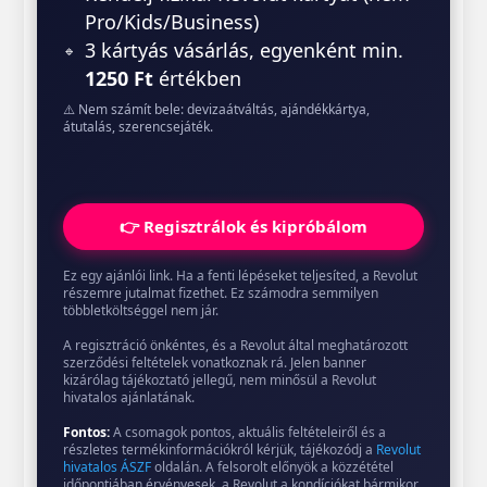
Pro/Kids/Business)
3 kártyás vásárlás, egyenként min.
1250 Ft
értékben
⚠️ Nem számít bele: devizaátváltás, ajándékkártya,
átutalás, szerencsejáték.
👉 Regisztrálok és kipróbálom
Ez egy ajánlói link. Ha a fenti lépéseket teljesíted, a Revolut
részemre jutalmat fizethet. Ez számodra semmilyen
többletköltséggel nem jár.
A regisztráció önkéntes, és a Revolut által meghatározott
szerződési feltételek vonatkoznak rá. Jelen banner
kizárólag tájékoztató jellegű, nem minősül a Revolut
hivatalos ajánlatának.
Fontos:
A csomagok pontos, aktuális feltételeiről és a
részletes termékinformációkról kérjük, tájékozódj a
Revolut
hivatalos ÁSZF
oldalán. A felsorolt előnyök a közzététel
időpontjában érvényesek, a Revolut a kondíciókat bármikor