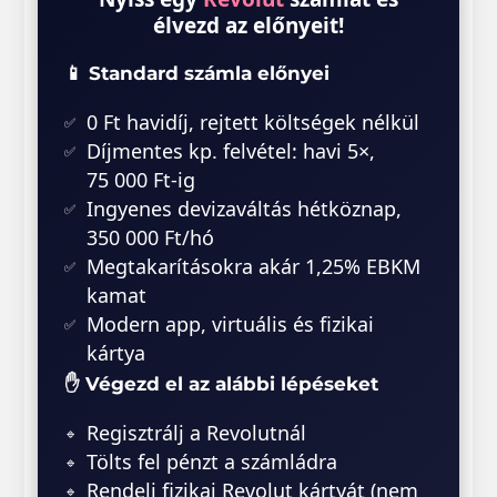
élvezd az előnyeit!
📱 Standard számla előnyei
0 Ft havidíj, rejtett költségek nélkül
Díjmentes kp. felvétel: havi 5×,
75 000 Ft-ig
Ingyenes devizaváltás hétköznap,
350 000 Ft/hó
Megtakarításokra akár 1,25% EBKM
kamat
Modern app, virtuális és fizikai
kártya
✋ Végezd el az alábbi lépéseket
Regisztrálj a Revolutnál
Tölts fel pénzt a számládra
Rendelj fizikai Revolut kártyát (nem