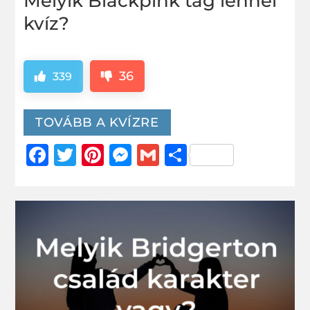
Melyik Blackpink tag lennél
kvíz?
36
339
TOVÁBB A KVÍZRE
Facebook
Twitter
Pinterest
Messenger
Gmail
Ossza
meg