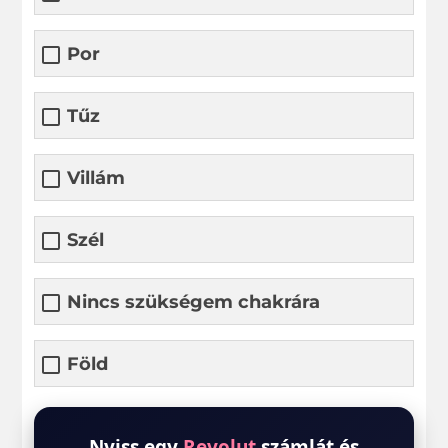
Por
Tűz
Villám
Szél
Nincs szükségem chakrára
Föld
Nyiss egy
Revolut
számlát és