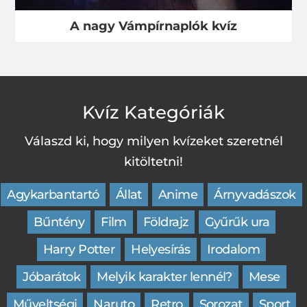
A nagy Vámpírnaplók kvíz
Kvíz Kategóriák
Válaszd ki, hogy milyen kvízeket szeretnél
kitöltetni!
Agykarbantartó
Állat
Anime
Árnyvadászok
Bűntény
Film
Földrajz
Gyűrűk ura
Harry Potter
Helyesírás
Irodalom
Jóbarátok
Melyik karakter lennél?
Mese
Műveltségi
Naruto
Retro
Sorozat
Sport