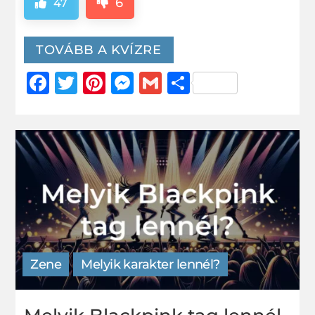
6
47
TOVÁBB A KVÍZRE
Facebook
Twitter
Pinterest
Messenger
Gmail
Ossza
meg
Zene
Melyik karakter lennél?