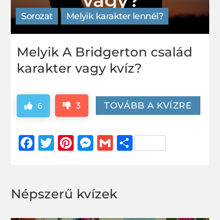
Sorozat
Melyik karakter lennél?
Melyik A Bridgerton család
karakter vagy kvíz?
3
TOVÁBB A KVÍZRE
6
Facebook
Twitter
Pinterest
Messenger
Gmail
Ossza
meg
Népszerű kvízek