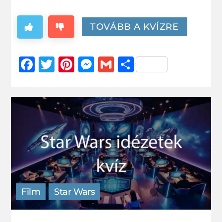
TOVÁBB A KVÍZRE
Facebook
Twitter
Pinterest
Messenger
Gmail
Ossza
meg
Film
Star Wars