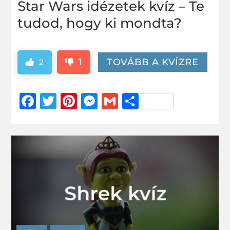
Star Wars idézetek kvíz – Te
tudod, hogy ki mondta?
1
TOVÁBB A KVÍZRE
2
Facebook
Twitter
Pinterest
Messenger
Gmail
Ossza
meg