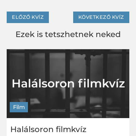
ELŐZŐ KVÍZ
KÖVETKEZŐ KVÍZ
Ezek is tetszhetnek neked
Film
Halálsoron filmkvíz