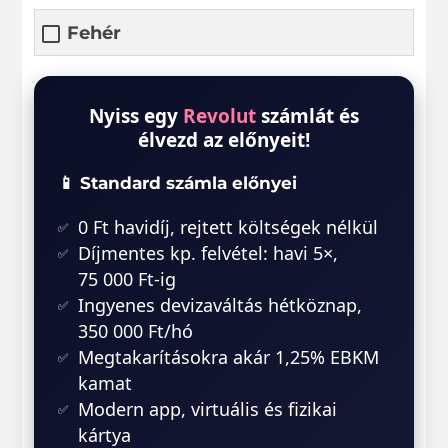
Fehér
Nyiss egy
Revolut
számlát és
élvezd az előnyeit!
📱 Standard számla előnyei
0 Ft havidíj, rejtett költségek nélkül
Díjmentes kp. felvétel: havi 5×,
75 000 Ft-ig
Ingyenes devizaváltás hétköznap,
350 000 Ft/hó
Megtakarításokra akár 1,25% EBKM
kamat
Modern app, virtuális és fizikai
kártya