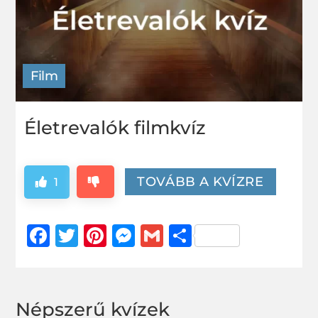
Film
Életrevalók filmkvíz
TOVÁBB A KVÍZRE
1
Facebook
Twitter
Pinterest
Messenger
Gmail
Ossza
meg
Népszerű kvízek