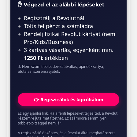
✋ Végezd el az alábbi lépéseket
Regisztrálj a Revolutnál
Tölts fel pénzt a számládra
Rendelj fizikai Revolut kártyát (nem
Pro/Kids/Business)
3 kártyás vásárlás, egyenként min.
1250 Ft
értékben
⚠️ Nem számít bele: devizaátváltás, ajándékkártya,
átutalás, szerencsejáték.
👉 Regisztrálok és kipróbálom
Ez egy ajánlói link. Ha a fenti lépéseket teljesíted, a Revolut
részemre jutalmat fizethet. Ez számodra semmilyen
többletköltséggel nem jár.
A regisztráció önkéntes, és a Revolut által meghatározott