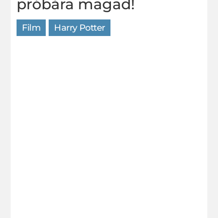
próbára magad!
Film
Harry Potter