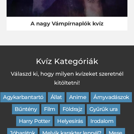
A nagy Vámpírnaplók kvíz
Kvíz Kategóriák
Válaszd ki, hogy milyen kvízeket szeretnél
kitöltetni!
Agykarbantartó
Állat
Anime
Árnyvadászok
Bűntény
Film
Földrajz
Gyűrűk ura
Harry Potter
Helyesírás
Irodalom
Jóbarátok
Melyik karakter lennél?
Mese