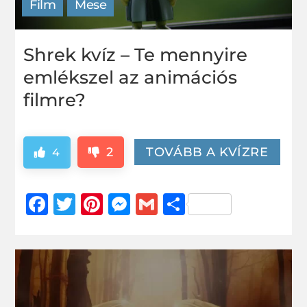
Film
Mese
Shrek kvíz – Te mennyire
emlékszel az animációs
filmre?
2
TOVÁBB A KVÍZRE
4
Facebook
Twitter
Pinterest
Messenger
Gmail
Ossza
meg