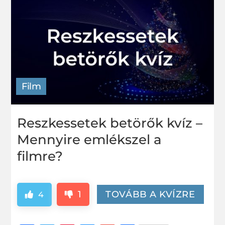
Film
Reszkessetek betörők kvíz –
Mennyire emlékszel a
filmre?
1
TOVÁBB A KVÍZRE
4