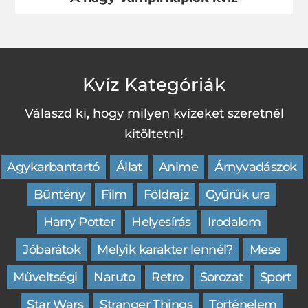
Kvíz Kategóriák
Válaszd ki, hogy milyen kvízeket szeretnél
kitöltetni!
Agykarbantartó
Állat
Anime
Árnyvadászok
Bűntény
Film
Földrajz
Gyűrűk ura
Harry Potter
Helyesírás
Irodalom
Jóbarátok
Melyik karakter lennél?
Mese
Műveltségi
Naruto
Retro
Sorozat
Sport
Star Wars
Stranger Things
Történelem