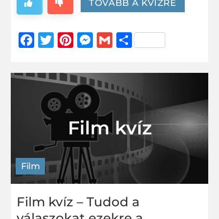
TOVÁBB A KVÍZRE
Facebook
Twitter
Pinterest
Messenger
Gmail
Ossza
meg
Film
Film kvíz – Tudod a
válaszokat ezekre a