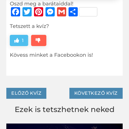
Oszd meg a barátaiddal!
F
T
Pi
M
G
O
a
w
n
e
m
ss
Tetszett a kvíz?
c
it
te
ss
ai
z
e
te
r
e
l
a
1
b
r
e
n
m
Kövess minket a Facebookon is!
o
st
g
e
o
e
g
k
r
ELŐZŐ KVÍZ
KÖVETKEZŐ KVÍZ
Ezek is tetszhetnek neked