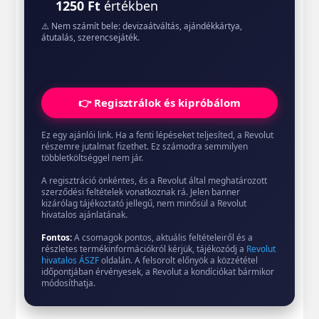
1250 Ft
értékben
⚠️ Nem számít bele: devizaátváltás, ajándékkártya,
átutalás, szerencsejáték.
👉 Regisztrálok és kipróbálom
Ez egy ajánlói link. Ha a fenti lépéseket teljesíted, a Revolut
részemre jutalmat fizethet. Ez számodra semmilyen
többletköltséggel nem jár.
A regisztráció önkéntes, és a Revolut által meghatározott
szerződési feltételek vonatkoznak rá. Jelen banner
kizárólag tájékoztató jellegű, nem minősül a Revolut
hivatalos ajánlatának.
Fontos:
A csomagok pontos, aktuális feltételeiről és a
részletes termékinformációkról kérjük, tájékozódj a
Revolut
hivatalos ÁSZF
oldalán. A felsorolt előnyök a közzététel
időpontjában érvényesek, a Revolut a kondíciókat bármikor
módosíthatja.