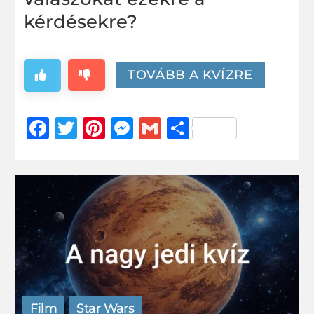
kérdésekre?
TOVÁBB A KVÍZRE
Facebook
Twitter
Pinterest
Messenger
Gmail
Ossza
meg
Film
Star Wars