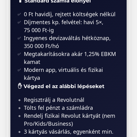
📱 Standard számla előnyei
0 Ft havidíj, rejtett költségek nélkül
Díjmentes kp. felvétel: havi 5×,
75 000 Ft-ig
Ingyenes devizaváltás hétköznap,
350 000 Ft/hó
Megtakarításokra akár 1,25% EBKM
kamat
Modern app, virtuális és fizikai
kártya
✋ Végezd el az alábbi lépéseket
Regisztrálj a Revolutnál
Tölts fel pénzt a számládra
Rendelj fizikai Revolut kártyát (nem
Pro/Kids/Business)
3 kártyás vásárlás, egyenként min.