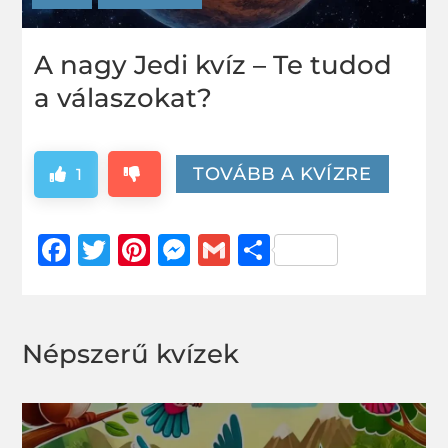
A nagy Jedi kvíz – Te tudod
a válaszokat?
TOVÁBB A KVÍZRE
1
Facebook
Twitter
Pinterest
Messenger
Gmail
Ossza
meg
Népszerű kvízek