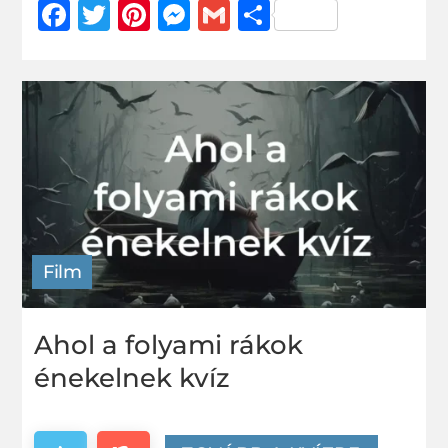
Facebook
Twitter
Pinterest
Messenger
Gmail
Ossza
meg
Film
Ahol a folyami rákok
énekelnek kvíz