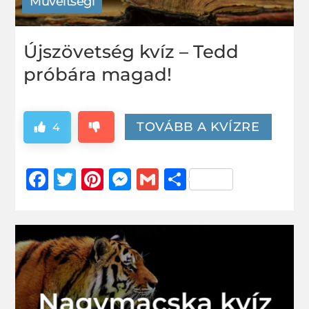
Műveltségi
Újszövetség kvíz – Tedd
próbára magad!
TOVÁBB A KVÍZRE
4
Facebook
Twitter
Pinterest
Messenger
Gmail
Ossza
meg