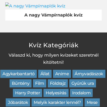
A nagy Vámpírnaplók kvíz
Kvíz Kategóriák
Válaszd ki, hogy milyen kvízeket szeretnél
kitöltetni!
Agykarbantartó
Állat
Anime
Árnyvadászok
Bűntény
Film
Földrajz
Gyűrűk ura
Harry Potter
Helyesírás
Irodalom
Jóbarátok
Melyik karakter lennél?
Mese