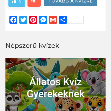
TOVÁBB A KVÍZRE
5
Facebook
Twitter
Pinterest
Messenger
Gmail
Ossza
meg
Népszerű kvízek