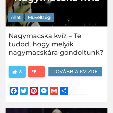
Állat
Műveltségi
Nagymacska kvíz – Te
tudod, hogy melyik
nagymacskára gondoltunk?
1
TOVÁBB A KVÍZRE
8
Facebook
Twitter
Pinterest
Messenger
Gmail
Ossza
meg