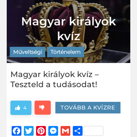
Műveltségi
Történelem
Magyar királyok kvíz –
Teszteld a tudásodat!
TOVÁBB A KVÍZRE
4
Facebook
Twitter
Pinterest
Messenger
Gmail
Ossza