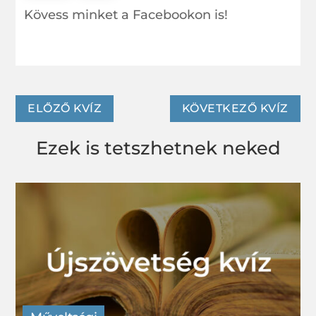
Kövess minket a Facebookon is!
o
st
g
e
o
e
g
k
r
ELŐZŐ KVÍZ
KÖVETKEZŐ KVÍZ
Ezek is tetszhetnek neked