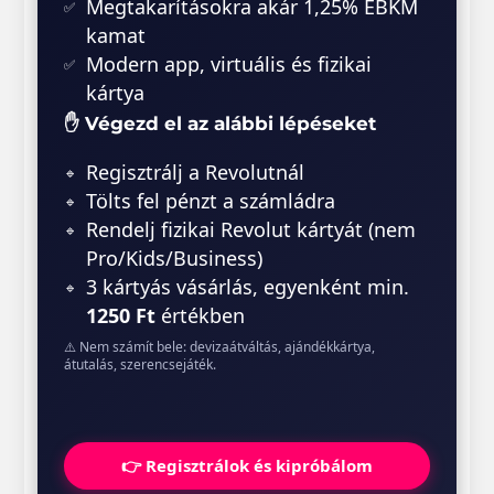
Megtakarításokra akár 1,25% EBKM
kamat
Modern app, virtuális és fizikai
kártya
✋ Végezd el az alábbi lépéseket
Regisztrálj a Revolutnál
Tölts fel pénzt a számládra
Rendelj fizikai Revolut kártyát (nem
Pro/Kids/Business)
3 kártyás vásárlás, egyenként min.
1250 Ft
értékben
⚠️ Nem számít bele: devizaátváltás, ajándékkártya,
átutalás, szerencsejáték.
👉 Regisztrálok és kipróbálom