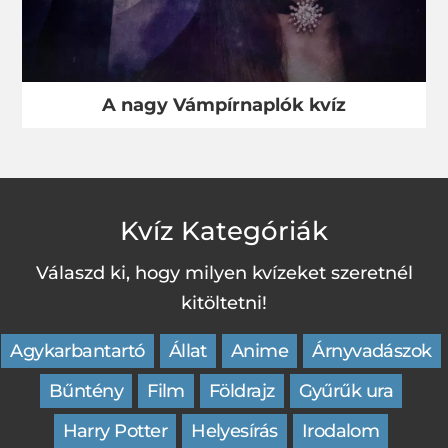
A nagy Vámpírnaplók kvíz
Kvíz Kategóriák
Válaszd ki, hogy milyen kvízeket szeretnél
kitöltetni!
Agykarbantartó
Állat
Anime
Árnyvadászok
Bűntény
Film
Földrajz
Gyűrűk ura
Harry Potter
Helyesírás
Irodalom