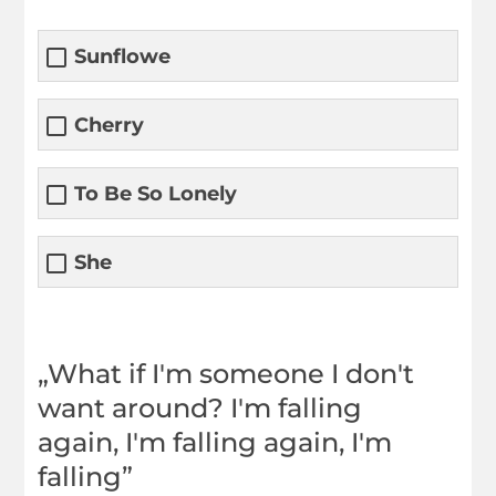
Sunflowe
Cherry
To Be So Lonely
She
„What if I'm someone I don't
want around? I'm falling
again, I'm falling again, I'm
falling”