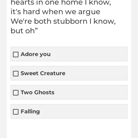
hearts in one home I know,
it's hard when we argue
We're both stubborn I know,
but oh”
Adore you
Sweet Creature
Two Ghosts
Falling