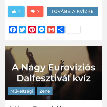
7
TOVÁBB A KVÍZRE
4
Facebook
Twitter
Pinterest
Messenger
Gmail
Ossza
meg
Műveltségi
Zene