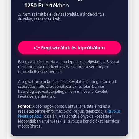
1250 Ft
értékben
⚠️ Nem számít bele: devizaátváltás, ajándékkártya,
átutalás, szerencsejáték.
👉 Regisztrálok és kipróbálom
Ez egy ajánlói link. Ha a fenti lépéseket teljesíted, a Revolut
részemre jutalmat fizethet. Ez számodra semmilyen
többletköltséggel nem jár.
A regisztráció önkéntes, és a Revolut által meghatározott
szerződési feltételek vonatkoznak rá. Jelen banner
kizárólag tájékoztató jellegű, nem minősül a Revolut
hivatalos ajánlatának.
Fontos:
A csomagok pontos, aktuális feltételeiről és a
részletes termékinformációkról kérjük, tájékozódj a
Revolut
hivatalos ÁSZF
oldalán. A felsorolt előnyök a közzététel
időpontjában érvényesek, a Revolut a kondíciókat bármikor
módosíthatja.