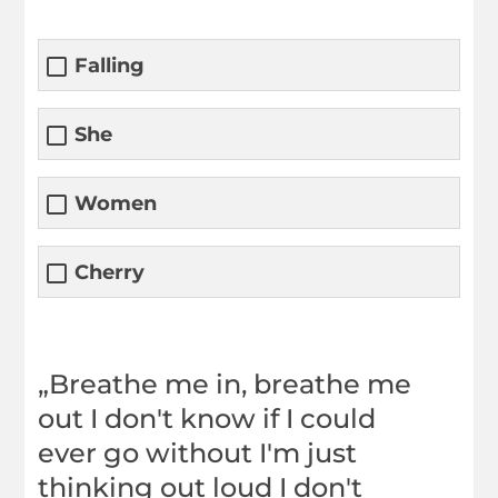
Falling
She
Women
Cherry
„Breathe me in, breathe me
out I don't know if I could
ever go without I'm just
thinking out loud I don't