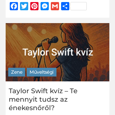
Facebook
Twitter
Pinterest
Messenger
Gmail
Ossza
meg
Zene
Műveltségi
Taylor Swift kvíz – Te
mennyit tudsz az
énekesnőről?