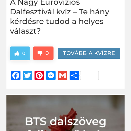
A Nagy Eurovíziós
Dalfesztivál kvíz – Te hány
kérdésre tudod a helyes
választ?
0
TOVÁBB A KVÍZRE
0
Facebook
Twitter
Pinterest
Messenger
Gmail
Ossza
meg