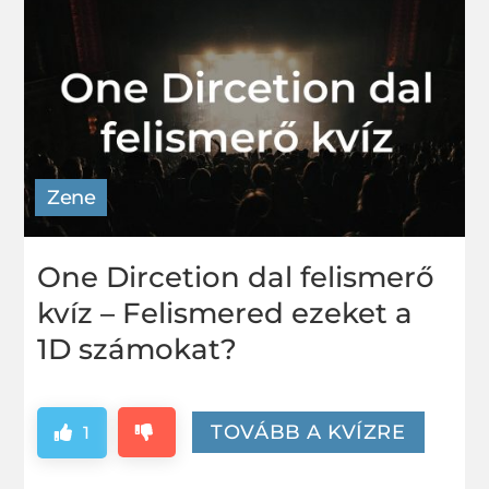
Zene
One Dircetion dal felismerő
kvíz – Felismered ezeket a
1D számokat?
TOVÁBB A KVÍZRE
1