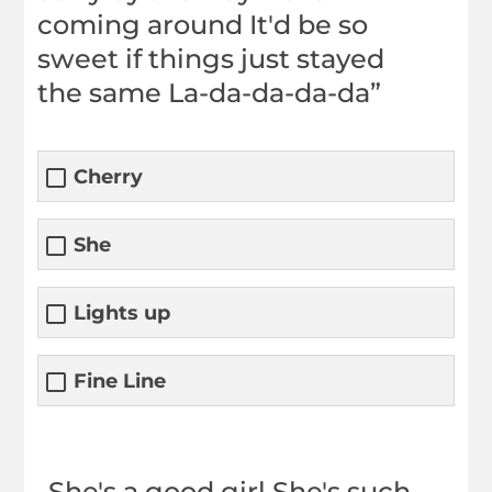
coming around It'd be so
sweet if things just stayed
the same La-da-da-da-da”
Cherry
She
Lights up
Fine Line
„She's a good girl She's such