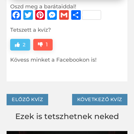
Oszd meg a barátaiddal!
F
T
Pi
M
G
O
a
w
n
e
m
ss
Tetszett a kvíz?
c
it
te
ss
ai
z
e
te
r
e
l
a
1
2
b
r
e
n
m
Kövess minket a Facebookon is!
o
st
g
e
o
e
g
k
r
ELŐZŐ KVÍZ
KÖVETKEZŐ KVÍZ
Ezek is tetszhetnek neked