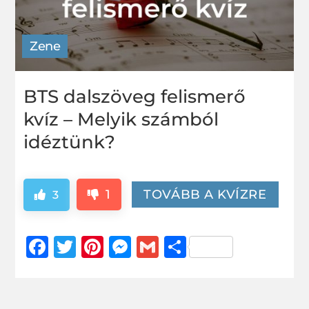
Zene
BTS dalszöveg felismerő
kvíz – Melyik számból
idéztünk?
1
TOVÁBB A KVÍZRE
3
Facebook
Twitter
Pinterest
Messenger
Gmail
Ossza
meg