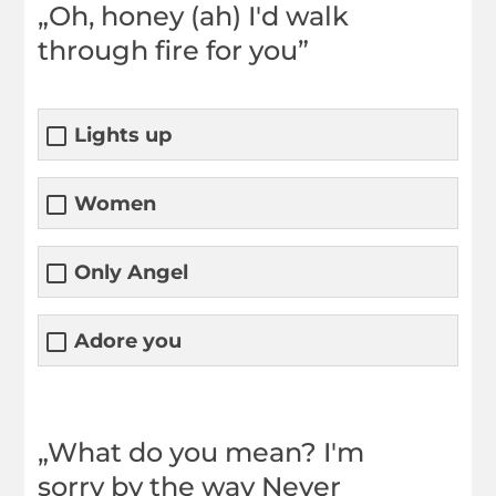
„Oh, honey (ah) I'd walk
through fire for you”
Lights up
Women
Only Angel
Adore you
„What do you mean? I'm
sorry by the way Never