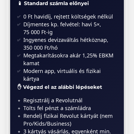
📱 Standard számla előnyei
0 Ft havidíj, rejtett költségek nélkül
Díjmentes kp. felvétel: havi 5×,
75 000 Ft-ig
Ingyenes devizaváltás hétköznap,
350 000 Ft/hó
Megtakarításokra akár 1,25% EBKM
kamat
Modern app, virtuális és fizikai
kártya
✋ Végezd el az alábbi lépéseket
Regisztrálj a Revolutnál
Tölts fel pénzt a számládra
Rendelj fizikai Revolut kártyát (nem
Pro/Kids/Business)
3 kártyás vásárlás, egyenként min.